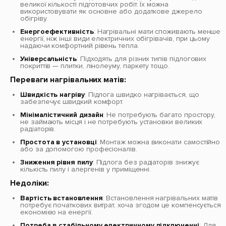
великої кількості підготовчих робіт. Їх можна
використовувати як основне або додаткове джерело
обігріву.
Енергоефективність
: Нагрівальні мати споживають менше
енергії, ніж інші види електричних обігрівачів, при цьому
надаючи комфортний рівень тепла.
Універсальність
: Підходять для різних типів підлогових
покриттів — плитки, лінолеуму, паркету тощо.
Переваги нагрівальних матів:
Швидкість нагріву
: Підлога швидко нагрівається, що
забезпечує швидкий комфорт.
Мінімалістичний дизайн
: Не потребують багато простору,
не займають місця і не потребують установки великих
радіаторів.
Простота в установці
: Монтаж можна виконати самостійно
або за допомогою професіоналів.
Зниження рівня пилу
: Підлога без радіаторів знижує
кількість пилу і алергенів у приміщенні.
Недоліки:
Вартість встановлення
: Встановлення нагрівальних матів
потребує початкових витрат, хоча згодом це компенсується
економією на енергії.
Потреба в стабільному електричному підключенні
: Для