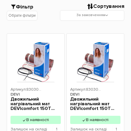
Сортування
Фільтр
За замовченням
Обрати фільтри
Артикул:
830305
Артикул:
830305
DEVI
80
DEVI
88
Двожильний
Двожильний
нагрівальний мат
нагрівальний мат
DEVIcomfort 150T
DEVIcomfort 150T
1050Вт 7м2
1800Вт 10м2
83030580
83030588
В наявності
В наявності
Залишок
на складі
1
Залишок
на складі
1