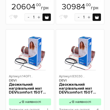
20604
30984
.00
.00
грн
грн
Артикул:
140F17
Артикул:
830305
DEVI
45
DEVI
72
Двожильний
Двохжильний
нагрівальний мат
нагрівальний мат
DEVIcomfort 150T
DEVIcomfort 150T
375Вт 2,5m2
525Вт 3,5m2
140F1745
83030572
В наявності
В наявності
Залишок
на складі
1
Залишок
на складі
4