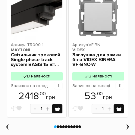
Артикул:
TR000-1-15
Артикул:
VF-BNC
MAYTONI
W4K-B
VIDEX
-W
Світильник трековий
Заглушка для рамки
Single phase track
біла VIDEX BINERA
system BASIS 15 Вт
VF-BNC-W
Чорний TR000-1-
15W4K-B MAYTONI
В наявності
В наявності
Залишок
на складі
1
Залишок
на складі
11
2418
53
.00
.00
грн
грн