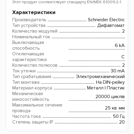
Этот продукт соответствует стандарту EN/МЕК 61009-2-1.
Характеристики
Производитель
Schneider Electric
Тип устройства
Дифавтомат
Количество модулей
2
Номинальный ток
Выключающая
6 kA
способность
Отключающая
C
характеристика
Количество полюсов
2
Ток утечки
30 mA
Тип срабатывания
Электромеханический
Тип монтажа
На DIN-рейку
Материал корпуса
Металл І Пластик
Механическая
20000 циклів
износостойкость
Максимальное сечение
25 кв. мм
провода
Частота тока
50 Гц
Степень защиты IP
20