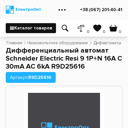
+38 (067) 201-40-41
Каталог товаров
0
0
0
Главная
Низковольтное оборудование
Дифавтоматы
Дифференциальный автомат
Schneider Electric Resi 9 1P+N 16A C
30mA АC 6kA R9D25616
Артикул:
R9D25616