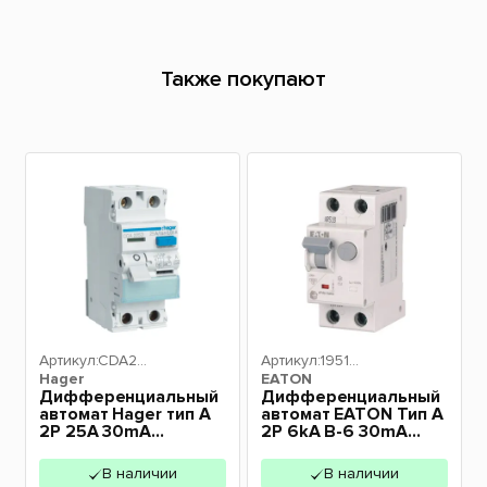
Также покупают
Артикул:
CDA22
Артикул:
19513
Hager
5D
EATON
0
Дифференциальный
Дифференциальный
автомат Hager тип А
автомат EATON Тип А
2P 25А 30mA
2P 6kA B-6 30mA
CDA225D
HNB-B6/A-0,03
В наличии
В наличии