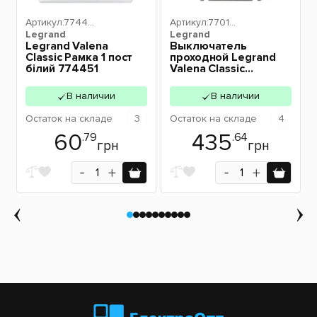
Артикул:
77445
Артикул:
77010
Legrand
1
Legrand
6
a
Legrand Valena
Выключатель
Classic Рамка 1 пост
проходной Legrand
білий 774451
Valena Classic
алюминий 770106
В наличии
В наличии
Остаток
на складе
3
Остаток
на складе
4
60
435
.79
.64
грн
грн