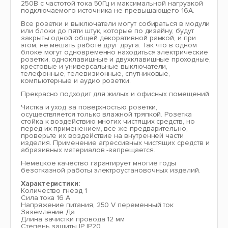
250В с частотой тока 50Гц и максимальной нагрузкой
подключаемого источника не превышающего 16А.
Все розетки и выключатели могут собираться в модули
или блоки до пяти штук, которые по дизайну, будут
закрыты одной общей декоративной рамкой, и при
этом, не мешать работе друг друга. Так что в одном
блоке могут одновременно находиться электрические
розетки, одноклавишные и двухклавишные проходные,
крестовые и универсальные выключатели,
телефонные, телевизионные, спутниковые,
компьютерные и аудио розетки.
Прекрасно подходит для жилых и офисных помещений.
Чистка и уход за поверхностью розетки,
осуществляется только влажной тряпкой. Розетка
стойка к воздействию многих чистящих средств, но
перед их применением, все же предварительно,
проверьте их воздействие на внутренней части
изделия. Применение агрессивных чистящих средств и
абразивных материалов -запрещается.
Немецкое качество гарантирует многие годы
безотказной работы электроустановочных изделий.
Характеристики:
Количество гнезд 1
Сила тока 16 A
Напряжение питания, 250 V переменный ток
Заземление Да
Длина зачистки провода 12 мм
Степень защиты IP IP20