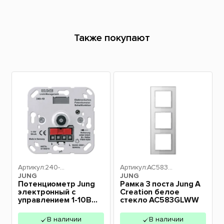
Также покупают
Артикул:
240-1
Артикул:
AC583GL
JUNG
0
JUNG
WW
Потенциометр Jung
Рамка 3 поста Jung A
электронный с
Creation белое
управлением 1-10В
стекло AC583GLWW
240-10
В наличии
В наличии