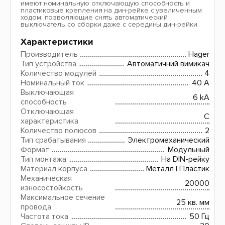
имеют номинальную отключающую способность и
пластиковые крепления на дин-рейке с увеличенным
ходом, позволяющие снять автоматический
выключатель со сборки даже с середины дин-рейки.
Характеристики
Производитель
Hager
Тип устройства
Автоматичний вимикач
Количество модулей
4
Номинальный ток
40 A
Выключающая
6 kA
способность
Отключающая
C
характеристика
Количество полюсов
2
Тип срабатывания
Электромеханический
Формат
Модульный
Тип монтажа
На DIN-рейку
Материал корпуса
Металл І Пластик
Механическая
20000
износостойкость
Максимальное сечение
25 кв. мм
провода
Частота тока
50 Гц