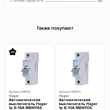
Степень защиты IP
20
Также покупают
Артикул:
MBN11
Артикул:
MBN11
Hager
6E
Hager
0E
Автоматический
Автоматический
выключатель Hager
выключатель Hager
i
1p B-16A MBN116E
1p B-10A MBN110E