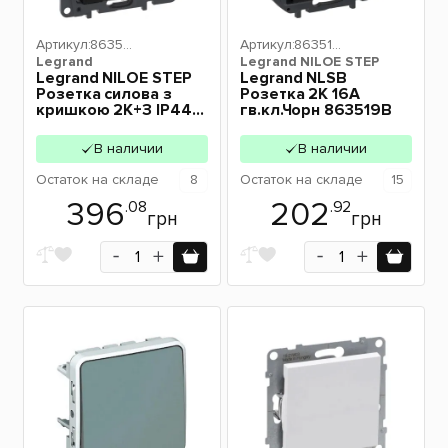
Артикул:
86352
Артикул:
863519
Legrand
3B
Legrand NILOE STEP
B
Legrand NILOE STEP
Legrand NLSB
Розетка силова з
Розетка 2К 16А
кришкою 2К+З IP44
гв.кл.Чорн 863519B
16А колір Чорний
863523
В наличии
В наличии
Остаток
на складе
8
Остаток
на складе
15
396
202
.08
.92
грн
грн