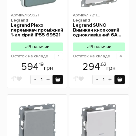
Артикул:
69521
Артикул:
72110
Legrand
Legrand
9
Legrand Plexo
Legrand SUNO
перемикач проміжний
Вимикач кнопковий
1-кл сірий IP55 69521
одноклавішний 6А
автоматичні клеми,
колір Білий 721109
В наличии
В наличии
Остаток
на складе
1
Остаток
на складе
4
594
294
.19
.62
грн
грн