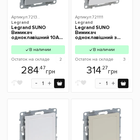
Артикул:
72130
Артикул:
721111
Legrand
1
Legrand
Legrand SUNO
Legrand SUNO
Вимикач
Вимикач
одноклавішний 10А
одноклавішний з
автоматичні клеми,
підсвіткою 10А
колір Алюміній
автоматичні клеми,
В наличии
В наличии
721301
колір Білий 721111
Остаток
на складе
2
Остаток
на складе
3
284
314
.47
.27
грн
грн