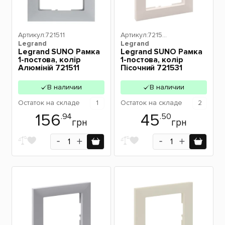
Артикул:
721511
Артикул:
72153
Legrand
Legrand
1
Legrand SUNO Рамка
Legrand SUNO Рамка
1-постова, колір
1-постова, колір
Алюміній 721511
Пісочний 721531
В наличии
В наличии
Остаток
на складе
1
Остаток
на складе
2
156
45
.94
.50
грн
грн