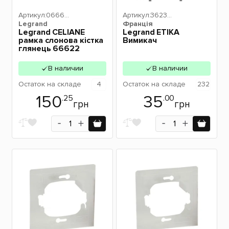
Артикул:
06662
Артикул:
36233
Legrand
2
Франція
9
Legrand CELIANE
Legrand ETIKA
рамка слонова кістка
Вимикач
глянець 66622
В наличии
В наличии
Остаток
на складе
4
Остаток
на складе
232
150
35
.25
.00
грн
грн