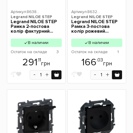
Артикул:
86389
Артикул:
86329
Legrand NILOE STEP
2
Legrand NILOE STEP
3
Legrand NILOE STEP
Legrand NILOE STEP
Рамка 2-постова
Рамка 3-постова
колір фактурний
колір рожевий
алюміній 863892
863293
В наличии
В наличии
Остаток
на складе
3
Остаток
на складе
1
291
166
.11
.03
грн
грн