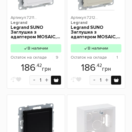
Артикул:
72114
Артикул:
72124
Legrand
3
Legrand
3
Legrand SUNO
Legrand SUNO
Заглушка з
Заглушка з
адаптером MOSAIC,
адаптером MOSAIC,
колір Білий 721143
колір Слонова кістка
721243
В наличии
В наличии
Остаток
на складе
9
Остаток
на складе
1
186
186
.42
.42
грн
грн