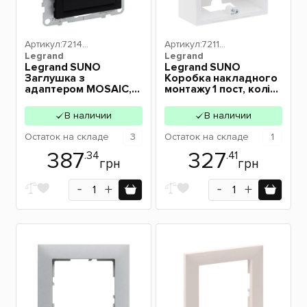
Артикул:
72144
Артикул:
72119
Legrand
3
Legrand
4
Legrand SUNO
Legrand SUNO
Заглушка з
Коробка накладного
адаптером MOSAIC,
монтажу 1 пост, колір
колір Чорний 721443
Білий 721194
В наличии
В наличии
Остаток
на складе
3
Остаток
на складе
1
387
327
.34
.41
грн
грн