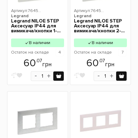
Артикул:
76459
Артикул:
76459
Legrand
8
Legrand
9
Legrand NILOE STEP
Legrand NILOE STEP
Аксесуар IP44 для
Аксесуар IP44 для
вимикача/кнопки 1-
вимикача/кнопки 2-
клавішних 764598
клавішних 764599
В наличии
В наличии
Остаток
на складе
4
Остаток
на складе
7
60
60
.07
.07
грн
грн