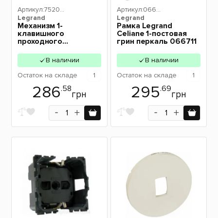
Артикул:
75201
Артикул:
06671
Legrand
6
Legrand
1
Механизм 1-
Рамка Legrand
клавишного
Celiane 1-постовая
проходного
грин перкаль 066711
выключателя
Legrand Valena
В наличии
В наличии
In'matic 752016
Остаток
на складе
1
Остаток
на складе
1
286
295
.58
.69
грн
грн