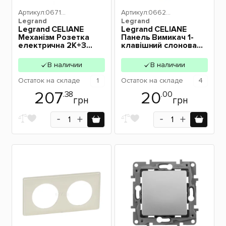
Артикул:
06716
Артикул:
06620
Legrand
1
Legrand
4
Legrand CELIANE
Legrand CELIANE
Механізм Розетка
Панель Вимикач 1-
електрична 2К+З
клавішний слонова
(16А, 250В~, гвинтові
кістка 066204
клеми, німецький
В наличии
В наличии
стандарт) 067161
Остаток
на складе
1
Остаток
на складе
4
207
20
.38
.00
грн
грн