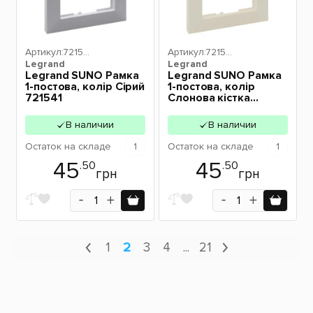
Артикул:
72154
Артикул:
72158
Legrand
1
Legrand
1
Legrand SUNO Рамка
Legrand SUNO Рамка
1-постова, колір Сірий
1-постова, колір
721541
Слонова кістка
721581
В наличии
В наличии
Остаток
на складе
1
Остаток
на складе
1
45
45
.50
.50
грн
грн
1
2
3
4
...
21