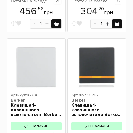
Остаток
на складе
21
Остаток
на складе
37
456
304
.56
.20
грн
грн
Артикул:
162060
Артикул:
162160
Berker
89
Berker
86
Клавиша 1-
Клавиша 1-
клавишного
клавишного
выключателя Berker
выключателя Berker
Q.х полярная
Q.х с подсветкой
белизна 16206089
антрацит 16216086
В наличии
В наличии