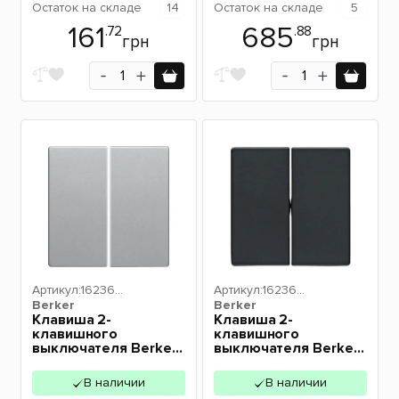
Остаток
на складе
14
Остаток
на складе
5
161
685
.72
.88
грн
грн
Артикул:
162360
Артикул:
162360
Berker
84
Berker
86
Клавиша 2-
Клавиша 2-
клавишного
клавишного
выключателя Berker
выключателя Berker
Q.х алюминий
Q.х антрацит
16236084
16236086
В наличии
В наличии