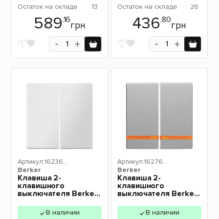
Остаток
на складе
13
Остаток
на складе
26
589
436
.16
.80
грн
грн
Артикул:
162360
Артикул:
162760
Berker
89
Berker
84
Клавиша 2-
Клавиша 2-
клавишного
клавишного
выключателя Berker
выключателя Berker
Q.х полярная
Q.х с подсветкой
белизна 16236089
алюминий 16276084
В наличии
В наличии