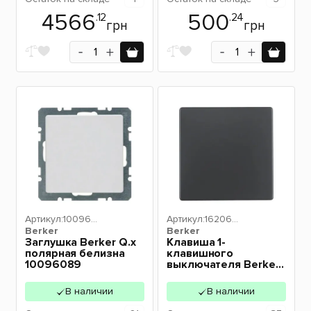
4566
500
.12
.24
грн
грн
Артикул:
100960
Артикул:
162060
Berker
89
Berker
86
Заглушка Berker Q.х
Клавиша 1-
полярная белизна
клавишного
10096089
выключателя Berker
Q.х антрацит
16206086
В наличии
В наличии