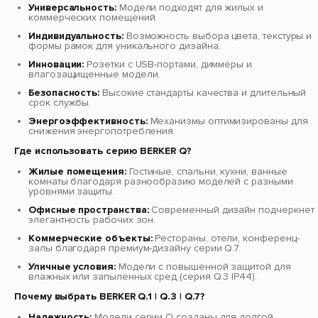
Универсальность:
Модели подходят для жилых и
коммерческих помещений.
Индивидуальность:
Возможность выбора цвета, текстуры и
формы рамок для уникального дизайна.
Инновации:
Розетки с USB-портами, диммеры и
влагозащищенные модели.
Безопасность:
Высокие стандарты качества и длительный
срок службы.
Энергоэффективность:
Механизмы оптимизированы для
снижения энергопотребления.
Где использовать серию BERKER Q?
Жилые помещения:
Гостиные, спальни, кухни, ванные
комнаты благодаря разнообразию моделей с разными
уровнями защиты.
Офисные пространства:
Современный дизайн подчеркнет
элегантность рабочих зон.
Коммерческие объекты:
Рестораны, отели, конференц-
залы благодаря премиум-дизайну серии Q.7.
Уличные условия:
Модели с повышенной защитой для
влажных или запыленных сред (серия Q.3 IP44).
Почему выбрать BERKER Q.1 | Q.3 | Q.7?
Надежность:
Модели серии Q созданы для долгой