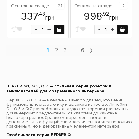
Остаток
на складе
27
Остаток
на складе
2
337
998
.48
.92
грн
грн
1
2
3
...
6
BERKER Q.1, Q.3, Q.7 — стильная серия розеток и
выключателей для современного интерьера
Серия BERKER Q — идеальный выбор для тех, кто ценит
функциональность, эстетику и высокое качество. Линейки
Q.1, Q.3 и Q.7 разработаны для удовлетворения различных
дизайнерских предпочтений, от классики до хай-тека.
Благодаря разнообразию материалов, цветов и
дополнительных функций, эти изделия становятся не только
практичным, но и декоративным элементом интерьера.
Особенности серии BERKER Q