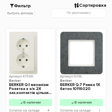
Сортировка
Фильтр
По умолчанию
Выбрать фильтры
Артикул:
475960
Артикул:
101160
Berker
89
Berker
20
BERKER Q.1 механізм
BERKER Q.7 Рамка 1Х
Розетка з з/к 2X
бетон 10116020
зах.контактів цільна
16А/250В пол.білий
47596089
В наличии
В наличии
Остаток
на складе
4
Остаток
на складе
1