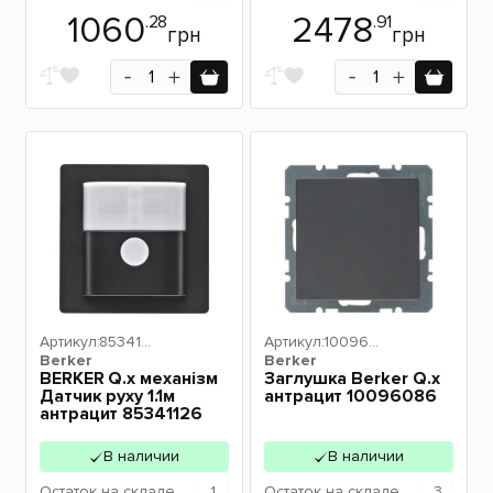
1060
2478
.28
.91
грн
грн
Артикул:
853411
Артикул:
100960
Berker
26
Berker
86
BERKER Q.х механізм
Заглушка Berker Q.х
Датчик руху 1.1м
антрацит 10096086
антрацит 85341126
В наличии
В наличии
Остаток
на складе
1
Остаток
на складе
3