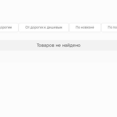
дорогим
От дорогих к дешевым
По новизне
По по
Товаров не найдено