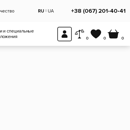
+38 (067) 201-40-41
чество
RU
UA
и и специальные
ложения
0
0
0