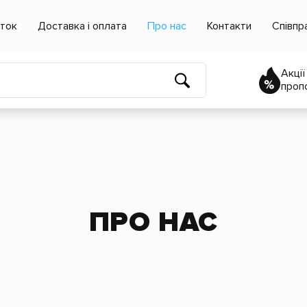
еток
Доставка і оплата
Про нас
Контакти
Співпр
Акції
пропо
ПРО НАС