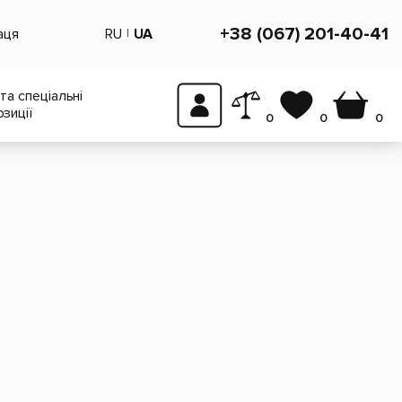
+38 (067) 201-40-41
аця
RU
UA
 та спеціальні
зиції
0
0
0