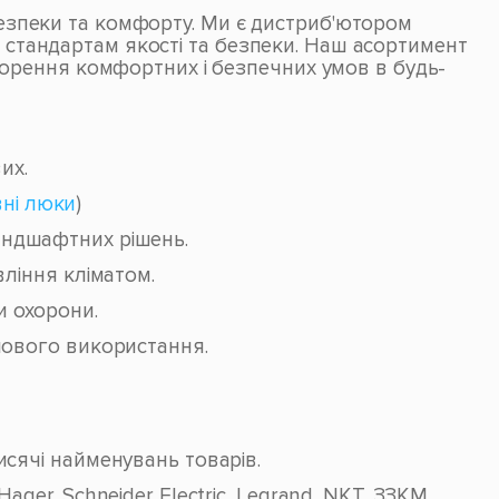
 безпеки та комфорту. Ми є дистриб'ютором
м стандартам якості та безпеки. Наш асортимент
орення комфортних і безпечних умов в будь-
их.
вні люки
)
ландшафтних рішень.
вління кліматом.
и охорони.
лового використання.
сячі найменувань товарів.
er, Schneider Electric, Legrand, NKT, ЗЗКМ,