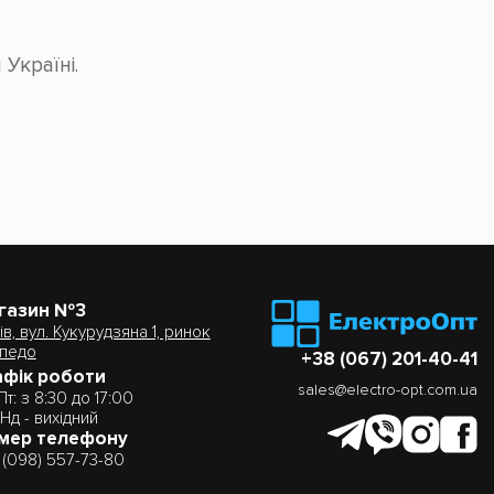
Україні.
газин №3
ів, вул. Кукурудзяна 1, ринок
педо
+38 (067) 201-40-41
афік роботи
sales@electro-opt.com.ua
Пт: з 8:30 до 17:00
 Нд - вихідний
мер телефону
 (098) 557-73-80