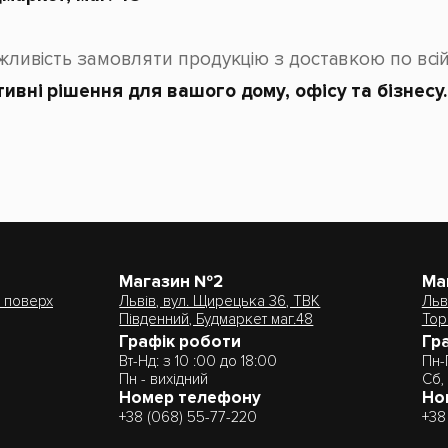
жливість замовляти продукцію з доставкою по всій 
ивні рішення для вашого дому, офісу та бізнесу.
Магазин №2
Ма
2 поверх
Львів, вул. Щирецька 36, ТВК
Льв
Південний, Будмаркет маг.48
Тор
Графік роботи
Гр
Вт-Нд: з 10 :00 до 18:00
Пн-
Пн - вихідний
Сб,
Номер телефону
Но
+38 (068) 55-77-220
+38