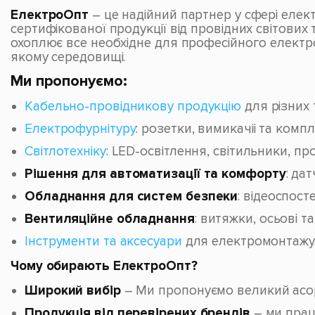
ЕлектроОпт
– це надійний партнер у сфері елект
сертифікованої продукції від провідних світови
охоплює все необхідне для професійного елект
якому середовищі.
Ми пропонуємо:
Кабельно-провідникову продукцію
для різних 
Електрофурнітуру
: розетки, вимикачіі та комп
Світлотехніку
: LED-освітлення, світильники, пр
Рішення для автоматизації та комфорту
: да
Обладнання для систем безпеки
: відеоспост
Вентиляційне обладнання
: витяжки, осьові 
Інструменти та аксесуари
для електромонтажу
Чому обирають ЕлектроОпт?
Широкий вибір
– Ми пропонуємо великий асорт
Продукція від перевірених брендів
– ми працю