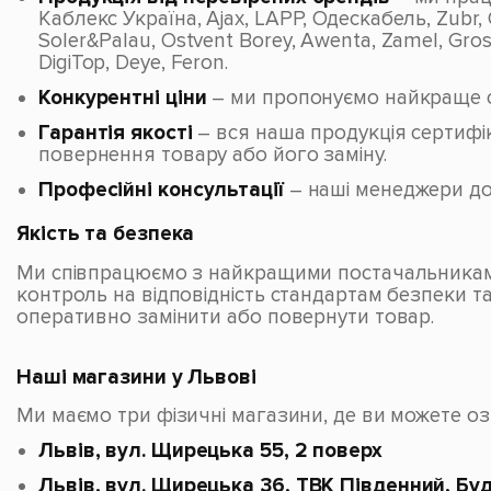
Каблекс Україна, Ajax, LAPP, Одескабель, Zubr,
Soler&Palau, Ostvent Borey, Awenta, Zamel, Gross
DigiTop, Deye, Feron.
Конкурентні ціни
– ми пропонуємо найкраще спі
Гарантія якості
– вся наша продукція сертифі
повернення товару або його заміну.
Професійні консультації
– наші менеджери до
Якість та безпека
Ми співпрацюємо з найкращими постачальниками, 
контроль на відповідність стандартам безпеки т
оперативно замінити або повернути товар.
Наші магазини у Львові
Ми маємо три фізичні магазини, де ви можете оз
Львів, вул. Щирецька 55, 2 поверх
Львів, вул. Щирецька 36, ТВК Південний, Буд