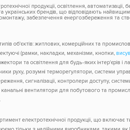
ротехнічної продукції, освітлення, автоматизації,
х та українських брендів, що відповідають найвищи
ромонтажу, забезпечення енергозбереження та ств
типів об'єктів: житлових, комерційних та промислов
лектуючі (рамки, накладки, механізми, кнопки,
вису
ожектори та освітлення для будь-яких інтер'єрів і 
тчики руху, розумні терморегулятори, системи упра
ереження, сигналізації, контролери доступу, систем
та канальні вентилятори для побутового та промис
.
имент електротехнічної продукції, що включає ти
ємо тільки з надійними виробниками, такими як Hag