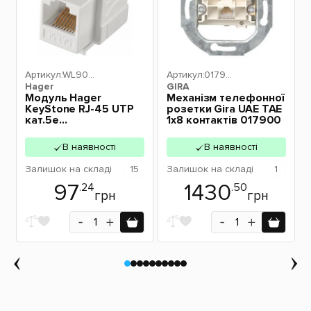
Артикул:
WL900
Артикул:
01790
Hager
2
GIRA
0
-
Модуль Hager
Механізм телефонної
KeyStone RJ-45 UTP
розетки Gira UAE TAE
кат.5е
1x8 контактів 017900
безінструментний
SLIM WL9002
В наявності
В наявності
Залишок
на складі
15
Залишок
на складі
1
97
1430
.24
.50
грн
грн