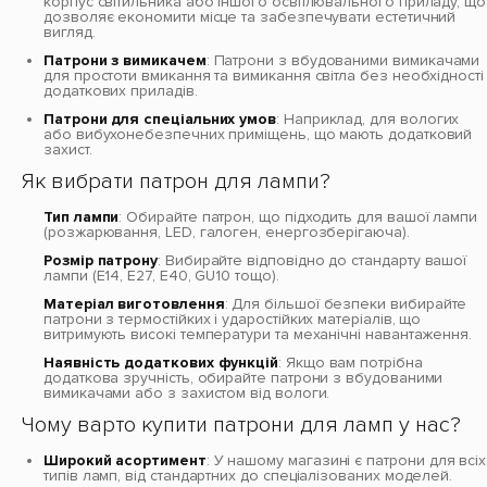
корпус світильника або іншого освітлювального приладу, що
дозволяє економити місце та забезпечувати естетичний
вигляд.
Патрони з вимикачем
: Патрони з вбудованими вимикачами
для простоти вмикання та вимикання світла без необхідності
додаткових приладів.
Патрони для спеціальних умов
: Наприклад, для вологих
або вибухонебезпечних приміщень, що мають додатковий
захист.
Як вибрати патрон для лампи?
Тип лампи
: Обирайте патрон, що підходить для вашої лампи
(розжарювання, LED, галоген, енергозберігаюча).
Розмір патрону
: Вибирайте відповідно до стандарту вашої
лампи (E14, E27, E40, GU10 тощо).
Матеріал виготовлення
: Для більшої безпеки вибирайте
патрони з термостійких і ударостійких матеріалів, що
витримують високі температури та механічні навантаження.
Наявність додаткових функцій
: Якщо вам потрібна
додаткова зручність, обирайте патрони з вбудованими
вимикачами або з захистом від вологи.
Чому варто купити патрони для ламп у нас?
Широкий асортимент
: У нашому магазині є патрони для всіх
типів ламп, від стандартних до спеціалізованих моделей.