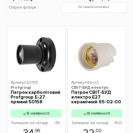
За замовченням
Обрати фільтри
Артикул:
50158
Артикул:
65-02-
Profgroup
СВІТ-БУД електро
00
Патрон карболітовий
Патрон СВІТ-БУД
Profgroup Е-27
електро Е27
прямий 50158
керамічний 65-02-00
В наявності
В наявності
Залишок
на складі
36
Залишок
на складі
400
.96
.00