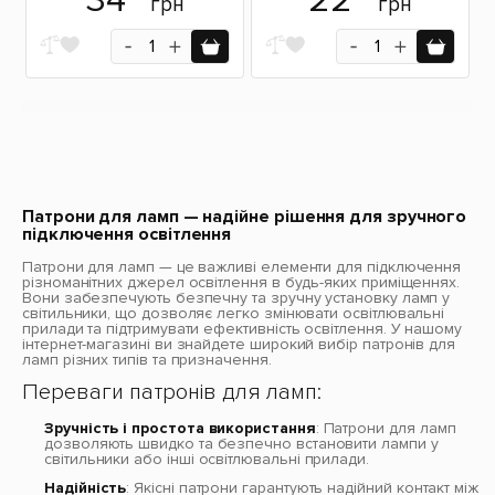
34
22
грн
грн
Патрони для ламп — надійне рішення для зручного
підключення освітлення
Патрони для ламп — це важливі елементи для підключення
різноманітних джерел освітлення в будь-яких приміщеннях.
Вони забезпечують безпечну та зручну установку ламп у
світильники, що дозволяє легко змінювати освітлювальні
прилади та підтримувати ефективність освітлення. У нашому
інтернет-магазині ви знайдете широкий вибір патронів для
ламп різних типів та призначення.
Переваги патронів для ламп:
Зручність і простота використання
: Патрони для ламп
дозволяють швидко та безпечно встановити лампи у
світильники або інші освітлювальні прилади.
Надійність
: Якісні патрони гарантують надійний контакт між