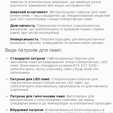
лампою та електричною мережею, що мінімізує ризик
короткого замикання або інших несправностей.
Широкий асортимент
: Ми пропонуємо патрони для ламп
різних типів — від стандартних до спеціалізованих моделей
для LED, галогенових і енергозберігаючих ламп.
Довговічність
: Патрони виготовлені з високоякісних
матеріалів, що забезпечують їх тривалий термін служби
навіть при частій експлуатації.
Універсальність
: Патрони підходять для використання в
домашніх, офісних, комерційних та промислових умовах.
Види патронів для ламп:
Стандартні патрони
: Найпоширеніші патрони для
звичайних ламп розжарювання, енергозберігаючих і LED
ламп. Вони мають стандартні розміри (E14, E27, E40) і
забезпечують легку установку ламп у будь-який тип
світильника.
Патрони для LED ламп
: Спеціалізовані патрони для
підключення енергозберігаючих LED ламп, що
забезпечують максимальну ефективність та довговічність
освітлення.
Патрони для галогенових ламп
: Виготовлені для
використання з галогеновими лампами, що мають
специфічні вимоги до температури та електричної проводки.
Вбудовані патрони
: Встановлюються безпосередньо в