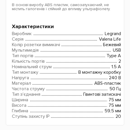
В основі виробу ABS пластик, самозатухаючий, не
містить галогенів і стійкий до впливу ультрафіолету.
Характеристики
Виробник
Legrand
Серія
Valena Life
Колір розетки вимикачі
Бежевий
Мультимедія
USB
Тип портів
Type A
Кількість портів
2
Номінальний струм
1.5 A
Тип монтажу
В монтажну коробку
Напруга
240 В
Матеріал
ABS-пластик
Частота струму
50 Гц
Тип з'єднання
Гвинтові затискачі
Ширина
75 мм
Висота
75 мм
Глибина
59,5 мм
Ступінь захисту IP
20