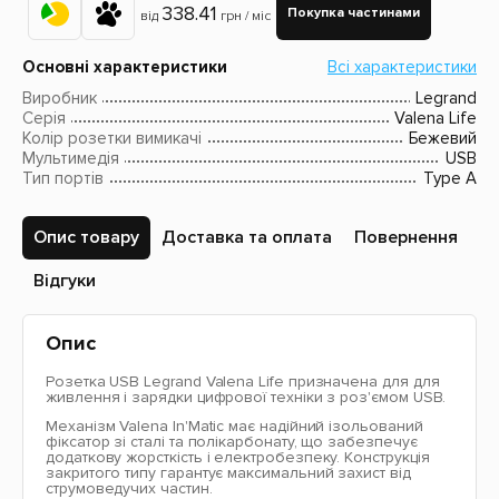
338.41
Покупка частинами
від
грн / міс
Основні характеристики
Всі характеристики
Виробник
Legrand
Серія
Valena Life
Колір розетки вимикачі
Бежевий
Мультимедія
USB
Тип портів
Type A
Опис товару
Доставка та оплата
Повернення
Відгуки
Опис
Розетка USB Legrand Valena Life призначена для для
живлення і зарядки цифрової техніки з роз'ємом USB.
Механізм Valena In'Matic має надійний ізольований
фіксатор зі сталі та полікарбонату, що забезпечує
додаткову жорсткість і електробезпеку. Конструкція
закритого типу гарантує максимальний захист від
струмоведучих частин.