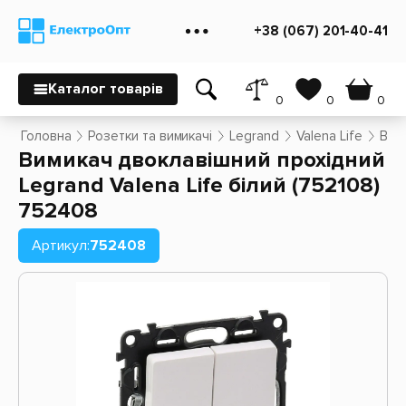
+38 (067) 201-40-41
Каталог товарів
0
0
0
Головна
Розетки та вимикачі
Legrand
Valena Life
Вими
Вимикач двоклавішний прохідний
Legrand Valena Life білий (752108)
752408
Артикул:
752408