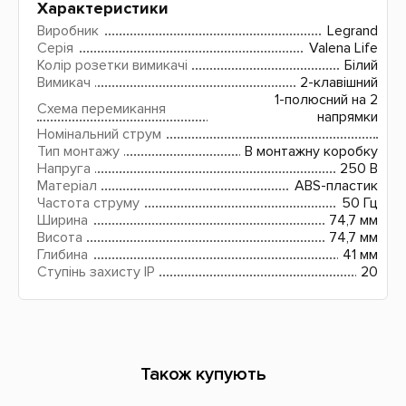
Характеристики
Виробник
Legrand
Серія
Valena Life
Колір розетки вимикачі
Білий
Вимикач
2-клавішний
1-полюсний на 2
Схема перемикання
напрямки
Номінальний струм
Тип монтажу
В монтажну коробку
Напруга
250 В
Матеріал
ABS-пластик
Частота струму
50 Гц
Ширина
74,7 мм
Висота
74,7 мм
Глибина
41 мм
Ступінь захисту IP
20
Також купують