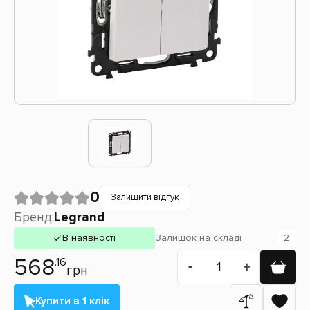
0
Залишити відгук
Бренд:
Legrand
В наявності
Залишок
на складі
2
568
.16
грн
Купити в 1 клік