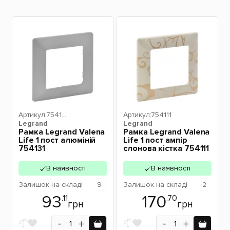
Артикул:
75413
Артикул:
754111
Legrand
1
Legrand
Рамка Legrand Valena
Рамка Legrand Valena
Life 1 пост алюміній
Life 1 пост ампір
754131
слонова кістка 754111
В наявності
В наявності
Залишок
на складі
9
Залишок
на складі
2
93
170
.11
.70
грн
грн