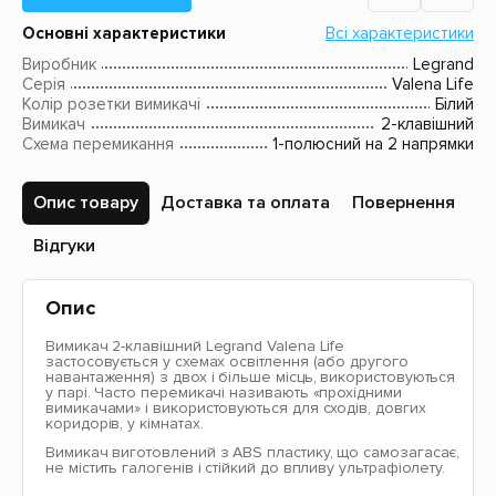
Основні характеристики
Всі характеристики
Виробник
Legrand
Серія
Valena Life
Колір розетки вимикачі
Білий
Вимикач
2-клавішний
Схема перемикання
1-полюсний на 2 напрямки
Опис товару
Доставка та оплата
Повернення
Відгуки
Опис
Вимикач 2-клавішний Legrand Valena Life
застосовується у схемах освітлення (або другого
навантаження) з двох і більше місць, використовуються
у парі. Часто перемикачі називають «прохідними
вимикачами» і використовуються для сходів, довгих
коридорів, у кімнатах.
Вимикач виготовлений з АBS пластику, що самозагасає,
не містить галогенів і стійкий до впливу ультрафіолету.