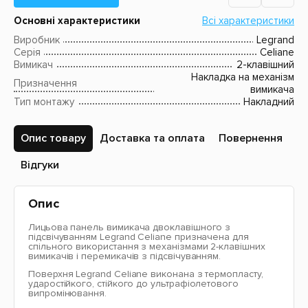
Основні характеристики
Всі характеристики
Виробник
Legrand
Серія
Celiane
Вимикач
2-клавішний
Накладка на механізм
Призначення
вимикача
Тип монтажу
Накладний
Опис товару
Доставка та оплата
Повернення
Відгуки
Опис
Лицьова панель вимикача двоклавішного з
підсвічуванням Legrand Celiane призначена для
спільного використання з механізмами 2-клавішних
вимикачів і перемикачів з підсвічуванням.
Поверхня Legrand Celiane виконана з термопласту,
ударостійкого, стійкого до ультрафіолетового
випромінювання.