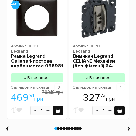
-40%
Артикул:
06898
Артикул:
06703
Legrand
1
Legrand
2
Рамка Legrand
Вимикач Legrand
Celiane 1-постова
CELIANE Механізм
карбон метал 068981
(без фіксації) 6А
250В з НВ контактом
одноклавішний
В наявності
В наявності
067032
Залишок
на складі
3
Залишок
на складі
1
783.18 грн
469
327
.91
.73
грн
грн