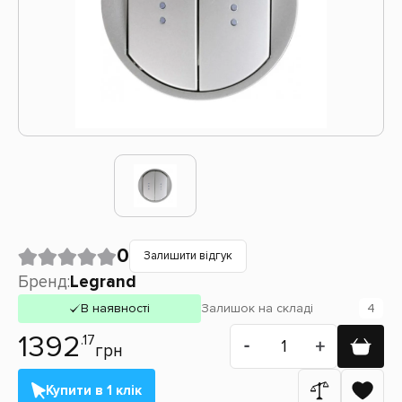
0
Залишити відгук
Бренд:
Legrand
В наявності
Залишок
на складі
4
1392
.17
грн
Купити в 1 клік