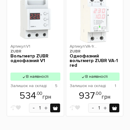
Артикул:
V1
Артикул:
VA-1re
ZUBR
ZUBR
d
Вольтметр ZUBR
Однофазний
однофазний V1
вольтметр ZUBR VA-1
red
В наявності
В наявності
Залишок
на складі
5
Залишок
на складі
1
534
937
.00
.00
грн
грн