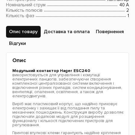
Номінальний струм
40 A
Кількість полюсів
2
Кількість фаз
1
Опис товару
Доставка та оплата
Повернення
Відгуки
Опис
Модульний контактор Hager ESC240
використовується для управління і комутації
електричних ланцюгів, забезпечуючи створення
комплексної централізованої системи включення і
відключення різних приладів, систем кондиціонування,
вентиляції, опалення, освітлення, а також для
електродвигунів.
Виріб має пластиковий корпус, що надійно приховує
електроніку і захищає її від попадання пилу та
механічних пошкоджень. Конструкція виробу дозволяє
підключати додаткові модулі для розширення
функціоналу і кількості підключених пристроїв для
регулювання.
Гвинтові втулкові клеми гарантують надійне кріплення