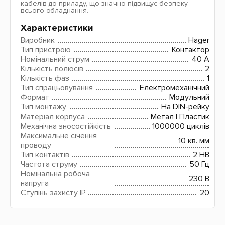
кабелів до приладу, що значно підвищує безпеку
всього обладнання.
Характеристики
Виробник
Hager
Тип пристрою
Контактор
Номінальний струм
40 A
Кількість полюсів
2
Кількість фаз
1
Тип спрацьовування
Електромеханічний
Формат
Модульний
Тип монтажу
На DIN-рейку
Матеріал корпуса
Метал | Пластик
Механічна зносостійкість
1000000 циклів
Максимальне січення
10 кв. мм
проводу
Тип контактів
2 HB
Частота струму
50 Гц
Номінальна робоча
230 В
напруга
Ступінь захисту IP
20