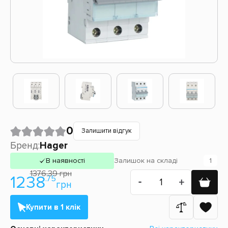
0
Залишити відгук
Бренд:
Hager
В наявності
Залишок
на складі
1
1376.39 грн
1238
.75
грн
Купити в 1 клік