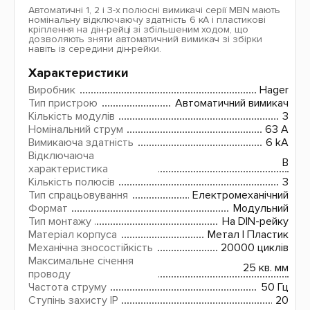
Автоматичні 1, 2 і 3-х полюсні вимикачі серії MBN мають
номінальну відключаючу здатність 6 кА і пластикові
кріплення на дін-рейці зі збільшеним ходом, що
дозволяють зняти автоматичний вимикач зі збірки
навіть із середини дін-рейки.
Характеристики
Виробник
Hager
Тип пристрою
Автоматичний вимикач
Кількість модулів
3
Номінальний струм
63 A
Вимикаюча здатність
6 kA
Відключаюча
B
характеристика
Кількість полюсів
3
Тип спрацьовування
Електромеханічний
Формат
Модульний
Тип монтажу
На DIN-рейку
Матеріал корпуса
Метал | Пластик
Механічна зносостійкість
20000 циклів
Максимальне січення
25 кв. мм
проводу
Частота струму
50 Гц
Ступінь захисту IP
20