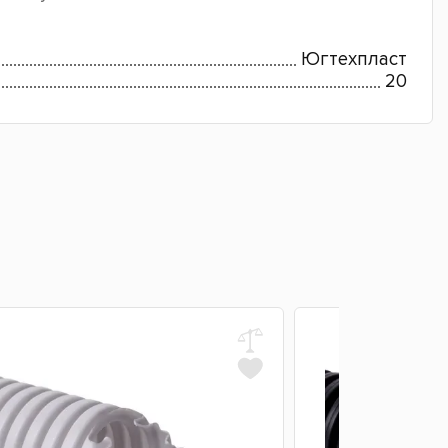
Югтехпласт
20