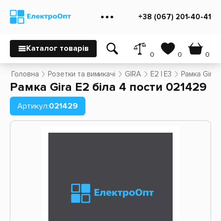
+38 (067) 201-40-41
Каталог товарів
0
0
0
Головна
Розетки та вимикачі
GIRA
E2 | E3
Рамка Gira 
Рамка Gira E2 біла 4 пости 021429
Артикул:
021429