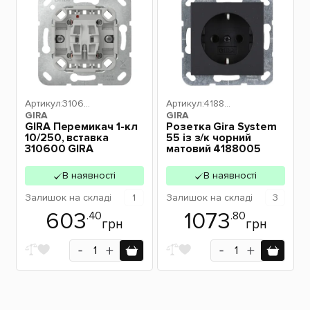
Артикул:
31060
Артикул:
41880
GIRA
0
GIRA
05
GIRA Перемикач 1-кл
Розетка Gira System
10/250, вставка
55 із з/к чорний
310600 GIRA
матовий 4188005
В наявності
В наявності
Залишок
на складі
1
Залишок
на складі
3
603
1073
.40
.80
грн
грн