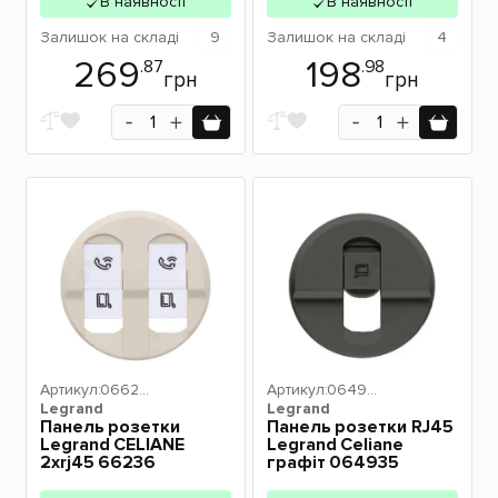
В наявності
В наявності
Залишок
на складі
9
Залишок
на складі
4
269
198
.87
.98
грн
грн
Артикул:
06623
Артикул:
06493
Legrand
6
Legrand
5
Панель розетки
Панель розетки RJ45
Legrand CELIANE
Legrand Celiane
2хrj45 66236
графіт 064935