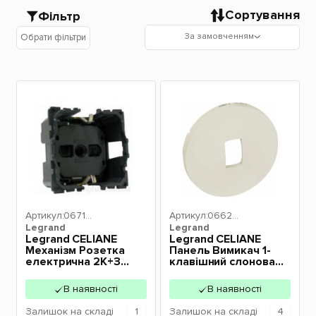
Сортування
Фільтр
За замовченням
Обрати фільтри
Артикул:
06716
Артикул:
06620
Legrand
1
Legrand
4
Legrand CELIANE
Legrand CELIANE
Механізм Розетка
Панель Вимикач 1-
електрична 2К+З
клавішний слонова
(16А, 250В~, гвинтові
кістка 066204
клеми, німецький
В наявності
В наявності
стандарт) 067161
Залишок
на складі
1
Залишок
на складі
4