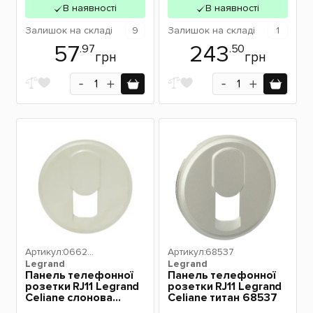
В наявності
В наявності
Залишок
на складі
9
Залишок
на складі
1
57
243
.97
.50
грн
грн
Артикул:
06623
Артикул:
68537
Legrand
0
Legrand
Панель телефонної
Панель телефонної
розетки RJ11 Legrand
розетки RJ11 Legrand
Celiane слонова
Celiane титан 68537
кістка 66230