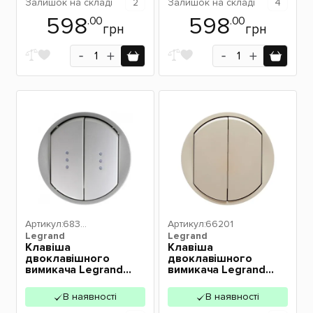
Залишок
на складі
2
Залишок
на складі
4
598
598
.00
.00
грн
грн
Артикул:
6830
Артикул:
66201
Legrand
4
Legrand
Клавіша
Клавіша
двоклавішного
двоклавішного
вимикача Legrand
вимикача Legrand
Celiane з підсвіткою
Celiane слонова
титан 68304
кістка 66201
В наявності
В наявності