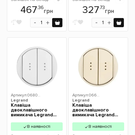
467
327
.36
.73
грн
грн
Артикул:
06800
Артикул:
06621
Legrand
4
Legrand
1
Клавіша
Клавіша
двоклавішного
двоклавішного
вимикача Legrand
вимикача Legrand
Celiane з підсвіткою
Celiane з підсвіткою
білий 68004
слонова кістка
В наявності
В наявності
066211