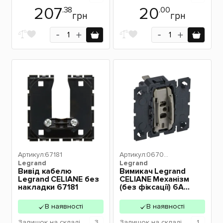
207
20
.38
.00
грн
грн
Артикул:
67181
Артикул:
06703
Legrand
Legrand
2
Вивід кабелю
Вимикач Legrand
Legrand CELIANE без
CELIANE Механізм
накладки 67181
(без фіксації) 6А
250В з НВ контактом
одноклавішний
В наявності
В наявності
067032
Залишок
на складі
3
Залишок
на складі
1