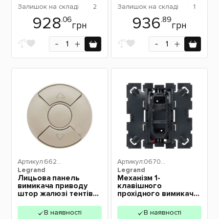
Залишок
на складі
2
Залишок
на складі
1
928
936
.06
.89
грн
грн
Артикул:
6629
Артикул:
06700
Legrand
0
Legrand
1
Лицьова панель
Механізм 1-
вимикача приводу
клавішного
штор жалюзі тентів
прохідного вимикача
Legrand Celiane
Legrand Celiane
слонова кістка
067001
В наявності
В наявності
066290