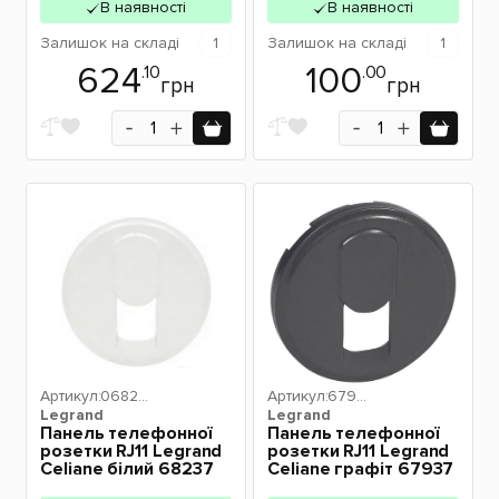
В наявності
В наявності
Залишок
на складі
1
Залишок
на складі
1
624
100
.10
.00
грн
грн
Артикул:
06823
Артикул:
6793
Legrand
7
Legrand
7
Панель телефонної
Панель телефонної
розетки RJ11 Legrand
розетки RJ11 Legrand
Celiane білий 68237
Celiane графіт 67937