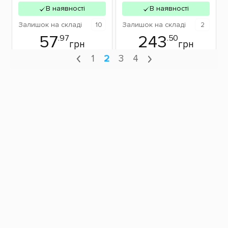
В наявності
В наявності
Залишок
на складі
10
Залишок
на складі
2
57
243
.97
.50
грн
грн
1
2
3
4
Розетки та вимикачі Legrand Celiane — стиль та інновації
в кожному елементі
Legrand Celiane
— це серія розеток і вимикачів, що поєднує
елегантний дизайн, функціональність та високі технології.
Вона стане ідеальним вибором для тих, хто цінує стильні та
сучасні рішення для електричних систем у своєму домі чи
офісі. Celiane забезпечує комфорт та безпеку, а також
надає можливість налаштувати вигляд ваших електричних
пристроїв відповідно до вашого інтер’єру.