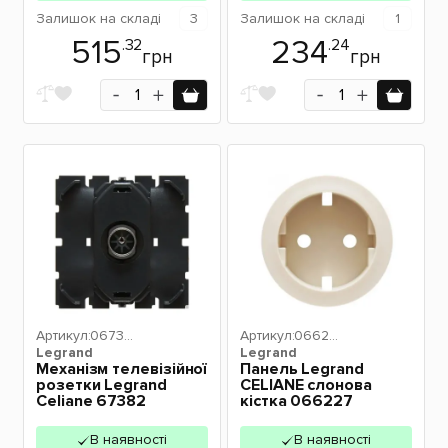
Залишок
на складі
3
Залишок
на складі
1
515
234
.32
.24
грн
грн
Артикул:
06738
Артикул:
06622
Legrand
2
Legrand
7
Механізм телевізійної
Панель Legrand
розетки Legrand
CELIANE слонова
Celiane 67382
кістка 066227
В наявності
В наявності