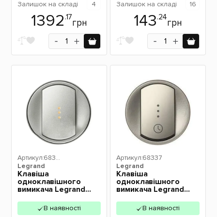
Залишок
на складі
4
Залишок
на складі
16
1392
143
.17
.24
грн
грн
Артикул:
6830
Артикул:
68337
Legrand
3
Legrand
Клавіша
Клавіша
одноклавішного
одноклавішного
вимикача Legrand
вимикача Legrand
Celiane з підсвіткою
Celiane з підсвіткою
титан 68303
титан 68337
В наявності
В наявності