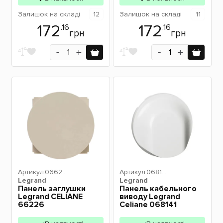
Залишок
на складі
12
Залишок
на складі
11
172
172
.16
.16
грн
грн
Артикул:
06622
Артикул:
06814
Legrand
6
Legrand
1
Панель заглушки
Панель кабельного
Legrand CELIANE
виводу Legrand
66226
Celiane 068141