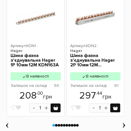
Артикул:
KDN16
Артикул:
KDN26
Hager
3A
Hager
3A
Шина фазна
Шина фазна
з'єднувальна Hager
з'єднувальна Hager
1P 10мм 12M KDN163A
2P 10мм 12M
KDN263A
В наявності
В наявності
Залишок
на складі
50
Залишок
на складі
61
208
297
.00
.44
грн
грн