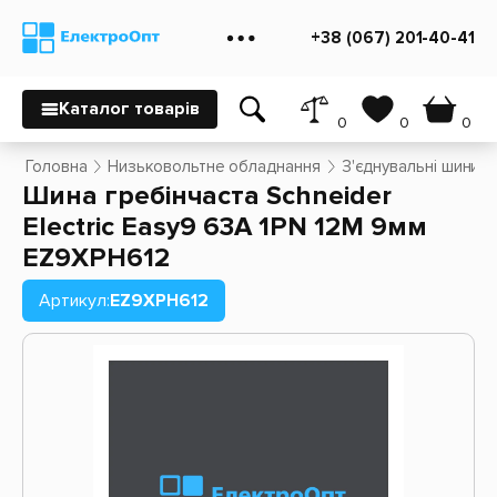
+38 (067) 201-40-41
Каталог товарів
0
0
0
Головна
Низьковольтне обладнання
З'єднувальні шини, 
Шина гребінчаста Schneider
Electric Easy9 63A 1PN 12M 9мм
EZ9XPH612
Артикул:
EZ9XPH612