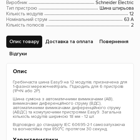
Виробник
Schneider Electric
Тип пристрою
Шина штирьова
Кількість модулів
12
Номінальний струм
63 A
Кількість полюсів
2
Опис товару
Доставка та оплата
Повернення
Відгуки
Опис
Гребінчаста шина Easy9 на 12 модулів, призначена для
1-фазної мережі+нейтраль. Підходить для 6 пристроїв
(1P+N або 2P).
Шина сумісна з автоматичними вимикачами (АВ),
вимикачами диференційного струму (ВДС),
автоматичними вимикачами диференційного струму
(АВДС) та комутуючими пристроями Easy9. Загальна
кількість модулів шириною 18 мм - 12 шт.
Відповідно до стандарту IEC 60695-2-1 самозатухаюча
та вогнестійка при 850°C протягом 30 секунд.
Характеристики