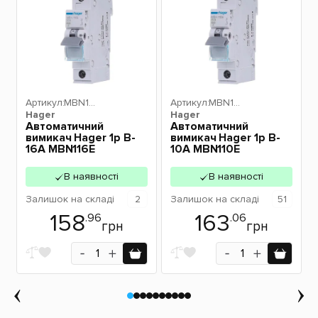
Артикул:
MBN11
Артикул:
MBN11
Hager
6E
Hager
0E
Автоматичний
Автоматичний
вимикач Hager 1p B-
вимикач Hager 1p B-
16A MBN116E
10A MBN110E
В наявності
В наявності
Залишок
на складі
2
Залишок
на складі
51
158
163
.96
.06
грн
грн